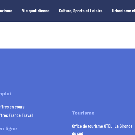
ourisme
Vie quotidienne
Culture, Sports et Loisirs
Urbanisme et
mploi
offres en cours
Tourisme
ffres France Travail
Office de tourisme OTELI La Gironde
n ligne
du sud