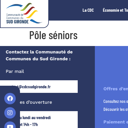
La CDC
Économie et T
Pôle séniors
Contactez la Communauté de
Communes du Sud Gironde :
Par mail
contact@cdcsudgironde.fr
Offres d’e
Consultez nos 
Horaires d’ouverture
Découvrir les o
Ouvert du lundi au vendredi
Paiement e
9h - 12h et 14h - 17h