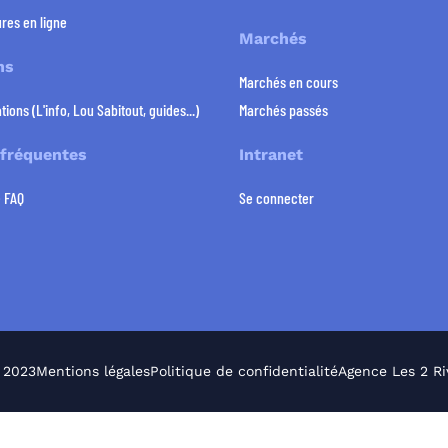
res en ligne
Marchés
ns
Marchés en cours
tions (L'info, Lou Sabitout, guides...)
Marchés passés
 fréquentes
Intranet
e FAQ
Se connecter
 2023
Mentions légales
Politique de confidentialité
Agence Les 2 Ri