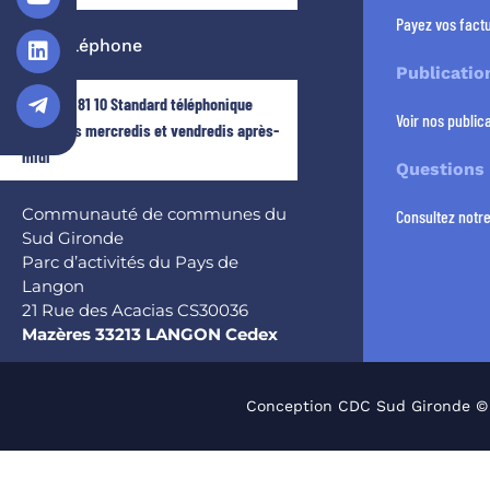
Payez vos factu
Par téléphone
Publicatio
05 56 63 81 10 Standard téléphonique
Voir nos publica
fermé les mercredis et vendredis après-
midi
Questions
Communauté de communes du
Consultez notr
Sud Gironde
Parc d’activités du Pays de
Langon
21 Rue des Acacias CS30036
Mazères 33213 LANGON Cedex
Conception CDC Sud Gironde ©