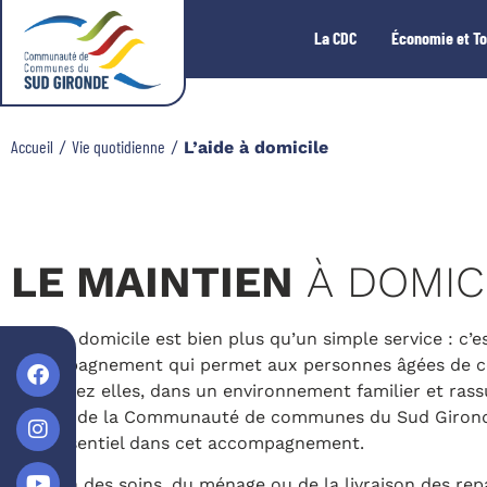
La CDC
Économie et T
Accueil
Vie quotidienne
/
/
L’aide à domicile
LE MAINTIEN
À DOMIC
L’aide à domicile est bien plus qu’un simple service : c’e
accompagnement qui permet aux personnes âgées de c
vivre chez elles, dans un environnement familier et rass
séniors de la Communauté de communes du Sud Girond
rôle essentiel dans cet accompagnement.
Au-delà des soins, du ménage ou de la livraison des repa