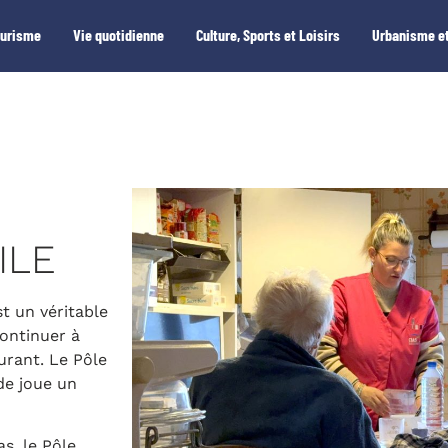
ourisme
Vie quotidienne
Culture, Sports et Loisirs
Urbanisme et
ILE
st un véritable
ontinuer à
urant. Le Pôle
e joue un
s, le Pôle