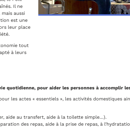
înés. Il ne
 mais aussi
ntion est une
ors leur place
iété.
utonomie tout
apté à leurs
vie quotidienne, pour aider les personnes à accomplir le
r les actes « essentiels », les activités domestiques ains
r, aide au transfert, aide à la toilette simple…).
tion des repas, aide à la prise de repas, à l’hydratation