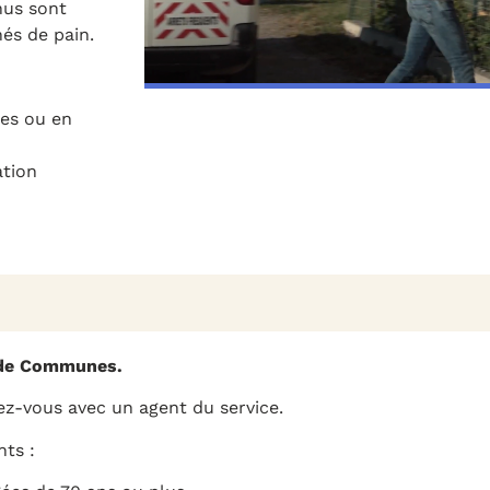
nus sont
és de pain.
ées ou en
ation
 de Communes.
ez-vous avec un agent du service.
nts :