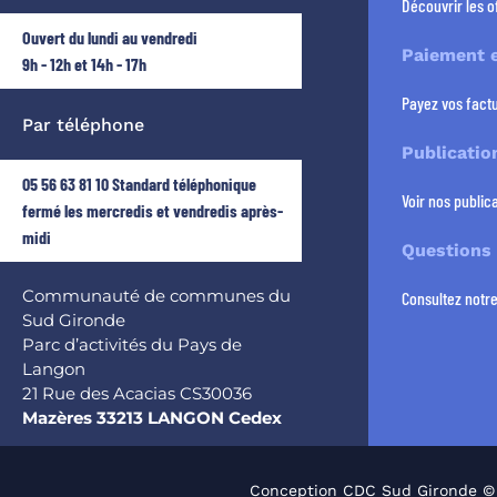
Découvrir les o
Ouvert du lundi au vendredi
Paiement e
9h - 12h et 14h - 17h
Payez vos factu
Par téléphone
Publicatio
05 56 63 81 10 Standard téléphonique
Voir nos publica
fermé les mercredis et vendredis après-
midi
Questions
Communauté de communes du
Consultez notr
Sud Gironde
Parc d’activités du Pays de
Langon
21 Rue des Acacias CS30036
Mazères 33213 LANGON Cedex
Conception CDC Sud Gironde ©