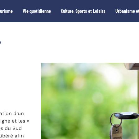
ourisme
Vie quotidienne
Culture, Sports et Loisirs
Urbanisme et
e
cation d’un
igne et les «
s du Sud
ibéré afin