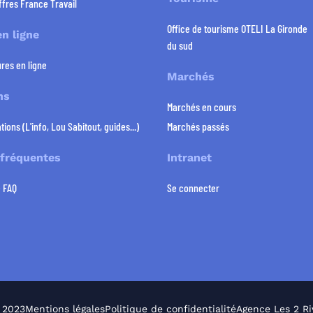
ffres France Travail
Office de tourisme OTELI La Gironde
n ligne
du sud
res en ligne
Marchés
ns
Marchés en cours
tions (L'info, Lou Sabitout, guides...)
Marchés passés
 fréquentes
Intranet
e FAQ
Se connecter
 2023
Mentions légales
Politique de confidentialité
Agence Les 2 Ri