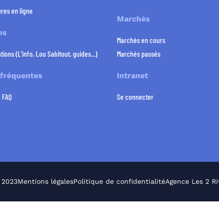
res en ligne
Marchés
ns
Marchés en cours
tions (L'info, Lou Sabitout, guides...)
Marchés passés
 fréquentes
Intranet
e FAQ
Se connecter
 2023
Mentions légales
Politique de confidentialité
Agence Les 2 Ri