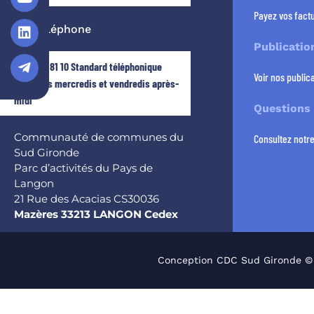
Payez vos factu
Par téléphone
Publicatio
05 56 63 81 10 Standard téléphonique
Voir nos publica
fermé les mercredis et vendredis après-
midi
Questions
Communauté de communes du
Consultez notr
Sud Gironde
Parc d’activités du Pays de
Langon
21 Rue des Acacias CS30036
Mazères 33213 LANGON Cedex
Conception CDC Sud Gironde ©