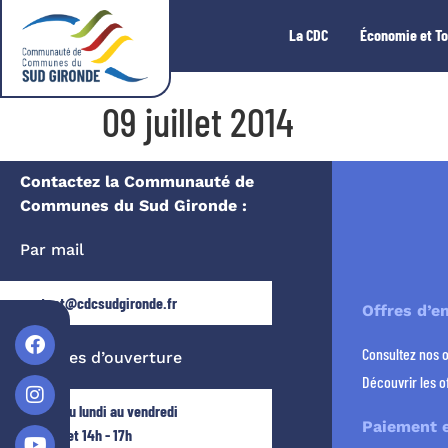
La CDC
Économie et T
09 juillet 2014
Contactez la Communauté de
Communes du Sud Gironde :
Par mail
contact@cdcsudgironde.fr
Offres d’e
Consultez nos 
Horaires d’ouverture
Découvrir les o
Ouvert du lundi au vendredi
Paiement e
9h - 12h et 14h - 17h