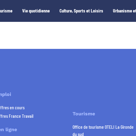
ourisme
Vie quotidienne
Culture, Sports et Loisirs
Urbanisme et
mploi
offres en cours
Tourisme
ffres France Travail
Office de tourisme OTELI La Gironde
n ligne
du sud