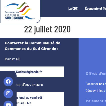
La CDC
Économie et T
22 juillet 2020
Contactez la Communauté de
Communes du Sud Gironde :
Par mail
contact@cdcsudgironde.fr
Offres d’e
Consultez nos 
Horaires d’ouverture
Découvrir les o
Ouvert du lundi au vendredi
Paiement e
9h - 12h et 14h - 17h