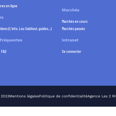
res en ligne
Marchés
ns
Marchés en cours
tions (L'info, Lou Sabitout, guides...)
Marchés passés
 fréquentes
Intranet
e FAQ
Se connecter
 2023
Mentions légales
Politique de confidentialité
Agence Les 2 Ri