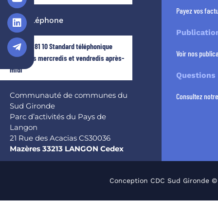
Payez vos factu
Par téléphone
Publicatio
05 56 63 81 10 Standard téléphonique
Voir nos publica
fermé les mercredis et vendredis après-
midi
Questions
Communauté de communes du
Consultez notr
Sud Gironde
Parc d’activités du Pays de
Langon
21 Rue des Acacias CS30036
Mazères 33213 LANGON Cedex
Conception CDC Sud Gironde ©