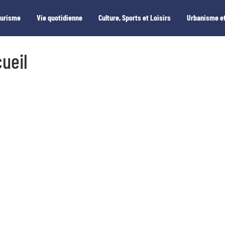
ourisme
Vie quotidienne
Culture, Sports et Loisirs
Urbanisme et
ueil