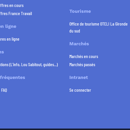
offres en cours
Tourisme
ffres France Travail
Office de tourisme OTELI La Gironde
n ligne
du sud
res en ligne
Marchés
ns
Marchés en cours
tions (L'info, Lou Sabitout, guides...)
Marchés passés
 fréquentes
Intranet
e FAQ
Se connecter