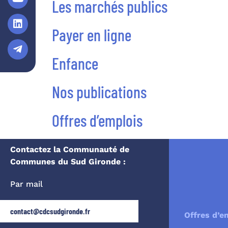
Les marchés publics
Payer en ligne
Enfance
Nos publications
Offres d’emplois
Contactez la Communauté de
Communes du Sud Gironde :
Par mail
contact@cdcsudgironde.fr
Offres d’e